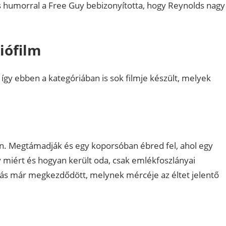
 humorral a Free Guy bebizonyította, hogy Reynolds nagy
iófilm
 így ebben a kategóriában is sok filmje készült, melyek
ban. Megtámadják és egy koporsóban ébred fel, ahol egy
 miért és hogyan került oda, csak emlékfoszlányai
álás már megkezdődött, melynek mércéje az éltet jelentő