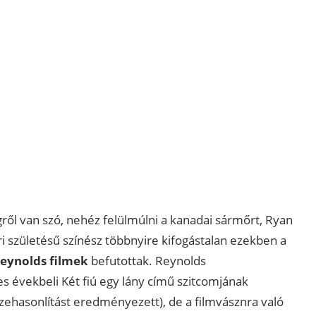
ől van szó, nehéz felülmúlni a kanadai sármőrt, Ryan
 születésű színész többnyire kifogástalan ezekben a
eynolds filmek
befutottak. Reynolds
 évekbeli Két fiú egy lány című szitcomjának
szehasonlítást eredményezett), de a filmvásznra való