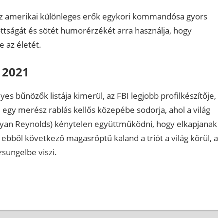
n az amerikai különleges erők egykori kommandósa gyors
ttságát és sötét humorérzékét arra használja, hogy
e az életét.
 2021
es bűnözők listája kimerül, az FBI legjobb profilkészítője,
 egy merész rablás kellős közepébe sodorja, ahol a világ
Ryan Reynolds) kénytelen együttműködni, hogy elkapjanak
z ebből következő magasröptű kaland a triót a világ körül, a
sungelbe viszi.