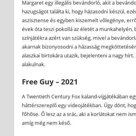
Margaret egy illegális bevándorló, akit a bevándor
hazugságot találta ki, hogy házasodni készül, ez
aszisztense és egyben kiszemelt vőlegénye, err
évek óta teszi pokollá az életét a munkahelyén, 
színjátékra azért van szükség, mivel a bevándorl
akarnak bizonyosodni a házasság megköttetéséről.
alaszkai birtokára utazik, bejelenteni a nagy hí
alakulnak.
Free Guy – 2021
A Twentieth Century Fox kaland-vígjátékában egy
háttérszereplő egy videojátékban. Úgy dönt, hogy
főhőse. Ő lesz az a srác, aki a korlátokat nem i
amíg még nem késő.