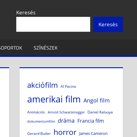
Keresés
Keresés
CSOPORTOK
SZÍNÉSZEK
akciófilm
Al Pacino
amerikai film
Angol film
Animációs
Daniel Kaluuya
Arnold Schwarzenegger
dráma
Francia film
dokumentumfilm
horror
James Cameron
Gerard Butler