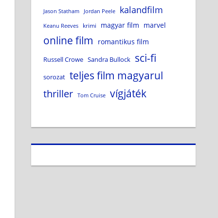
kalandfilm
Jason Statham
Jordan Peele
magyar film
marvel
krimi
Keanu Reeves
online film
romantikus film
sci-fi
Russell Crowe
Sandra Bullock
teljes film magyarul
sorozat
vígjáték
thriller
Tom Cruise