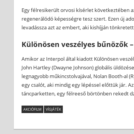
Egy félresikerült orvosi kísérlet következtébe
regenerálódó képességre tesz szert. Ezen új ado
levadássza azt az embert, aki kishíjján tönkretett
Különösen veszélyes bűnözők –
Amikor az Interpol által kiadott Különösen veszély
John Hartley (Dwayne Johnson) globális üldözése
legnagyobb műkincstolvajával, Nolan Booth-al (
egy csalót, aki mindig egy lépéssel előttük jár. A
táncparketten, egy félreeső börtönben rekedt dz
AKCIÓFILM
VÍGJÁTÉK