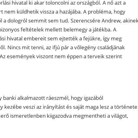
lási hivatal ki akar toloncolni az országból. A nő azt a
ért nem küldhetik vissza a hazájába. A probléma, hogy
ől a dologról semmit sem tud. Szerencsére Andrew, akine
bizonyos feltételek mellett belemegy a játékba. A
ási hivatal embereit sem ejtették a fejükre, így meg
 Nincs mit tenni, az ifjú pár a vőlegény családjának
rt. Az események viszont nem éppen a terveik szerint
 banki alkalmazott ráeszmél, hogy igazából
 kezébe veszi az irányítást és saját maga lesz a története
smerő ismeretlenben kiigazodva megmentheti a világot,