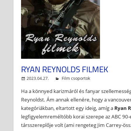
RYAN REYNOLDS FILMEK
2023.04.27.
blueboy
Film csoportok
Ha a könnyed karizmáról és fanyar szellemességr
Reynoldst. Ám annak ellenére, hogy a vancouveri
kategóriákban, eltartott egy ideig, amíg a
Ryan R
legfigyelemreméltóbb korai szerepe az ABC 90-es
társszereplője volt (ami rengeteg Jim Carrey-ös