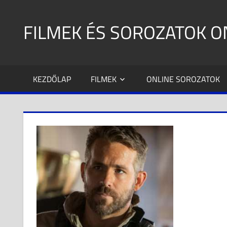
Skip
to
FILMEK ÉS SOROZATOK O
content
A
legújabb
KEZDŐLAP
FILMEK
ONLINE SOROZATOK
filmek
és
sorozatok,
minden
mennyiségben!