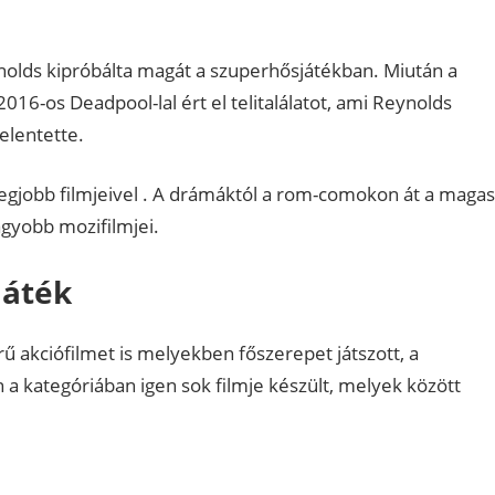
ynolds kipróbálta magát a szuperhősjátékban. Miután a
16-os Deadpool-lal ért el telitalálatot, ami Reynolds
elentette.
s legjobb filmjeivel . A drámáktól a rom-comokon át a magas
gyobb mozifilmjei.
játék
ű akciófilmet is melyekben főszerepet játszott, a
 a kategóriában igen sok filmje készült, melyek között