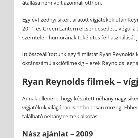
átállása nem volt azonnali otthon.
Egy évtizednyi sikert aratott vígjátékok után Re
2011-es Green Lantern elcsendesedett, végül a 20
szemtelen humorának tökéletes felhasználását j
Itt összeállítottunk egy filmlistát Ryan Reynold
oktánszámú akciófilmekig – ezek Reynolds legna
Ryan Reynolds filmek – víg
Annak ellenére, hogy készített néhány nagy siker
vígjátékok világában is otthonosan mozog. Ebben
található néhány remek alkotás.
Nász ajánlat – 2009