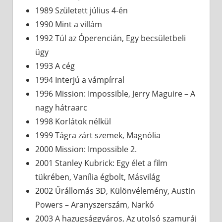
1989 Született július 4-én
1990 Mint a villám
1992 Túl az Óperencián, Egy becsületbeli
ügy
1993 A cég
1994 Interjú a vámpírral
1996 Mission: Impossible, Jerry Maguire – A
nagy hátraarc
1998 Korlátok nélkül
1999 Tágra zárt szemek, Magnólia
2000 Mission: Impossible 2.
2001 Stanley Kubrick: Egy élet a film
tükrében, Vanília égbolt, Másvilág
2002 Űrállomás 3D, Különvélemény, Austin
Powers – Aranyszerszám, Narkó
2003 A hazugsággyáros, Az utolsó szamuráj