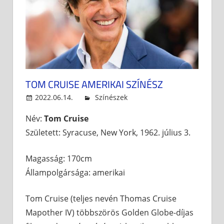
TOM CRUISE AMERIKAI SZÍNÉSZ
2022.06.14.
blueboy
Színészek
Leave a comment
Név:
Tom Cruise
Született: Syracuse, New York, 1962. július 3.
Magasság: 170cm
Állampolgársága: amerikai
Tom Cruise (teljes nevén Thomas Cruise
Mapother IV) többszörös Golden Globe-díjas