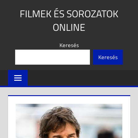
Skip
FILMEK ÉS SOROZATOK
to
content
ONLINE
A
Keresés
legújabb
filmek
Keresés
és
sorozatok,
minden
mennyiségben!