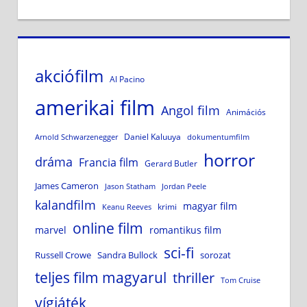
akciófilm
Al Pacino
amerikai film
Angol film
Animációs
Daniel Kaluuya
Arnold Schwarzenegger
dokumentumfilm
horror
dráma
Francia film
Gerard Butler
James Cameron
Jason Statham
Jordan Peele
kalandfilm
magyar film
krimi
Keanu Reeves
online film
marvel
romantikus film
sci-fi
Russell Crowe
Sandra Bullock
sorozat
teljes film magyarul
thriller
Tom Cruise
vígjáték